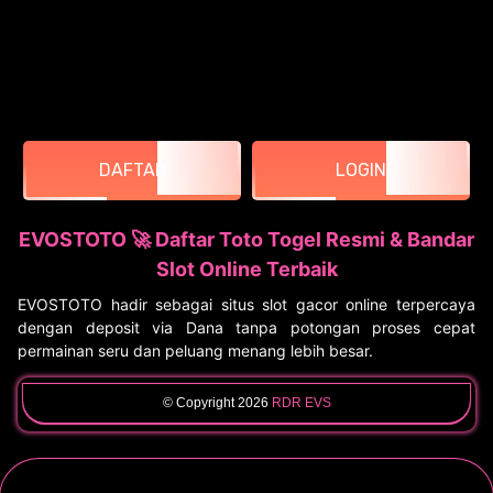
DAFTAR
LOGIN
EVOSTOTO 🚀 Daftar Toto Togel Resmi & Bandar
Slot Online Terbaik
EVOSTOTO hadir sebagai situs slot gacor online terpercaya
dengan deposit via Dana tanpa potongan proses cepat
permainan seru dan peluang menang lebih besar.
© Copyright 2026
RDR EVS